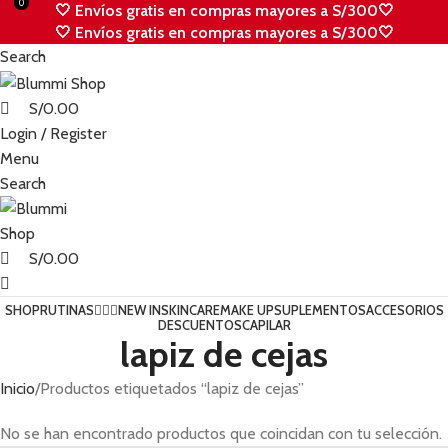
0
0
🤍 Envíos gratis en compras mayores a S/300🤍
🤍 Envíos gratis en compras mayores a S/300🤍
Search
S/
0.00
Login / Register
Menu
Search
S/
0.00
SHOP
RUTINAS💆🏻‍♀️
NEW IN
SKINCARE
MAKE UP
SUPLEMENTOS
ACCESORIOS
DESCUENTOS
CAPILAR
lapiz de cejas
Inicio
Productos etiquetados “lapiz de cejas”
No se han encontrado productos que coincidan con tu selección.