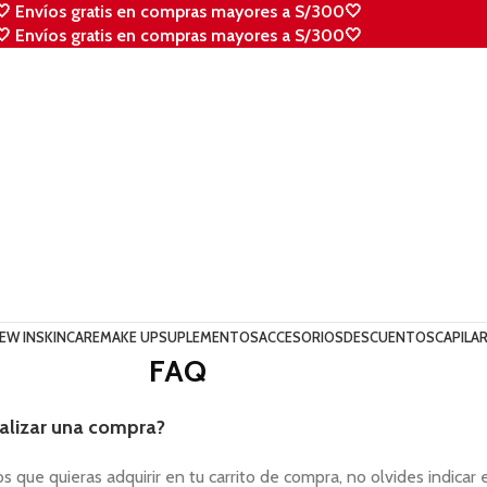
🤍 Envíos gratis en compras mayores a S/300🤍
🤍 Envíos gratis en compras mayores a S/300🤍
EW IN
SKINCARE
MAKE UP
SUPLEMENTOS
ACCESORIOS
DESCUENTOS
CAPILA
FAQ
lizar una compra?
 que quieras adquirir en tu carrito de compra, no olvides indicar 