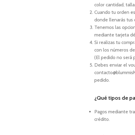
color cantidad, talla
Cuando tu orden est
donde llenarás tus 
Tenemos las opcion
mediante tarjeta dé
Si realizas tu comp
con los números de 
(El pedido no será 
Debes enviar el vou
contacto@blummisho
pedido.
¿Qué tipos de p
Pagos mediante tra
crédito.