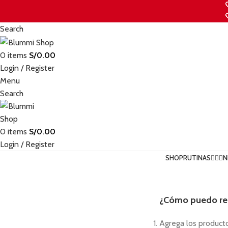
Search
0
items
S/
0.00
Login / Register
Menu
Search
0
items
S/
0.00
Login / Register
SHOP
RUTINAS💆🏻‍♀️
N
¿Cómo puedo rea
Agrega los productos