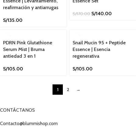
Essence | Levantamiento,
Essence Set
reafirmación y antiarrugas
S/
140.00
S/
170.00
S/
135.00
PDRN Pink Glutathione
Snail Mucin 95 + Peptide
Serum Mist | Bruma
Essence | Esencia
antiedad 3 en 1
regenerativa
S/
105.00
S/
105.00
1
2
→
CONTÁCTANOS
Contacto@blummishop.com