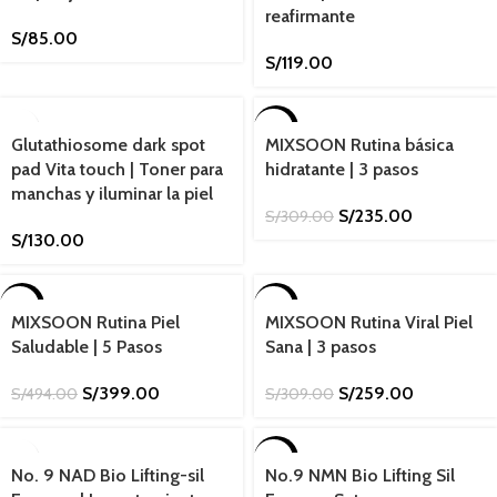
reafirmante
S/
85.00
S/
119.00
-24%
Glutathiosome dark spot
MIXSOON Rutina básica
pad Vita touch | Toner para
hidratante | 3 pasos
manchas y iluminar la piel
S/
235.00
S/
309.00
S/
130.00
-19%
-16%
MIXSOON Rutina Piel
MIXSOON Rutina Viral Piel
SOLD O
SOLD O
Saludable | 5 Pasos
Sana | 3 pasos
UT
UT
S/
399.00
S/
259.00
S/
494.00
S/
309.00
-18%
No. 9 NAD Bio Lifting-sil
No.9 NMN Bio Lifting Sil