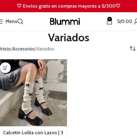
🤍 Envíos gratis en compras mayores a S/300🤍
0
Menu
S/
0.00
Variados
Inicio
Accesorios
Variados
-50%
Calcetin Lolita con Lazos | 3