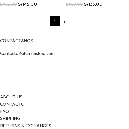
S/
145.00
S/
135.00
S/
160.00
S/
160.00
1
2
→
CONTÁCTANOS
Contacto@blummishop.com
ABOUT US
CONTACTO
FAQ
SHIPPING
RETURNS & EXCHANGES