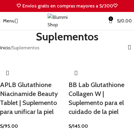
🤍 Envíos gratis en compras mayores a S/300🤍
0
Menu
S/
0.00
Suplementos
Inicio
Suplementos
APLB Glutathione
BB Lab Glutathione
Niacinamide Beauty
Collagen W |
Tablet | Suplemento
Suplemento para el
para unificar la piel
cuidado de la piel
S/
95.00
S/
145.00