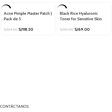
-5%
-23%
Acne Pimple Master Patch |
Black Rice Hyaluronic
Pack de 5
Toner for Sensitive Skin
S/
118.50
S/
69.00
S/
124.50
S/
90.00
CONTÁCTANOS