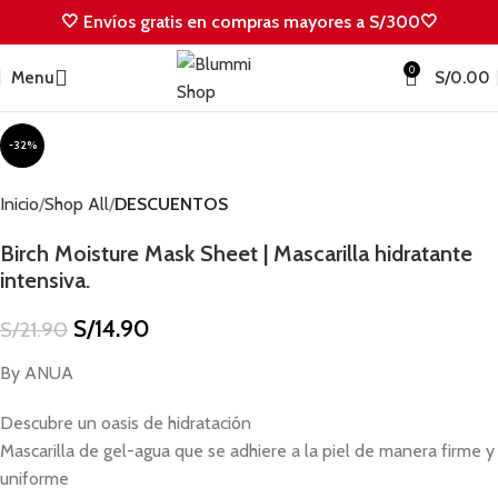
🤍 Envíos gratis en compras mayores a S/300🤍
0
Menu
S/
0.00
-32%
Inicio
Shop All
DESCUENTOS
Birch Moisture Mask Sheet | Mascarilla hidratante
intensiva.
S/
14.90
S/
21.90
By ANUA
Descubre un oasis de hidratación
Mascarilla de gel-agua que se adhiere a la piel de manera firme y
uniforme