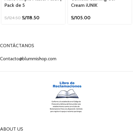
Pack de 5
Cream iUNIK
S/
118.50
S/
105.00
S/
124.50
CONTÁCTANOS
Contacto@blummishop.com
ABOUT US