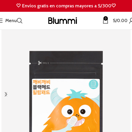
🤍 Envíos gratis en compras mayores a S/300🤍
0
Menu
S/
0.00