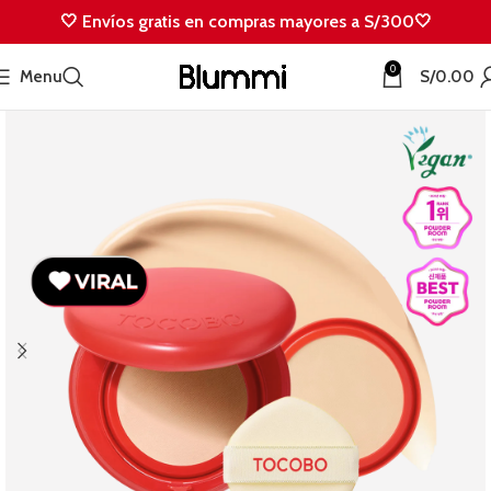
🤍 Envíos gratis en compras mayores a S/300🤍
0
Menu
S/
0.00