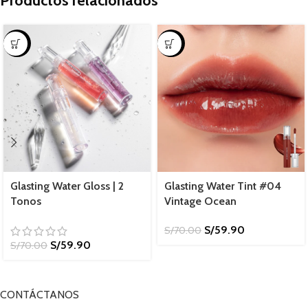
Productos relacionados
-14%
-14%
Glasting Water Gloss | 2
Glasting Water Tint #04
Tonos
Vintage Ocean
S/
59.90
S/
70.00
S/
59.90
S/
70.00
CONTÁCTANOS