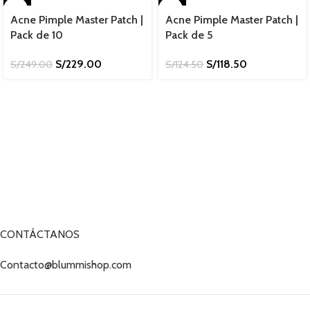
-8%
-5%
Acne Pimple Master Patch |
Acne Pimple Master Patch |
Pack de 10
Pack de 5
S/
229.00
S/
118.50
S/
249.00
S/
124.50
CONTÁCTANOS
Contacto@blummishop.com