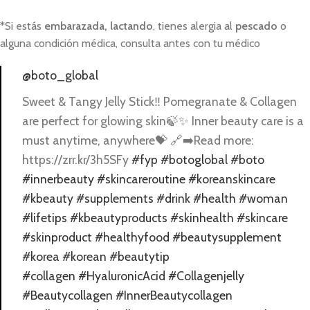
*Si estás
embarazada, lactando
, tienes alergia al
pescado
o
alguna condición médica, consulta antes con tu médico
@boto_global
Sweet & Tangy Jelly Stick‼️ Pomegranate & Collagen
are perfect for glowing skin🍃✨ Inner beauty care is a
must anytime, anywhere💝 🔗➡️Read more:
https://zrr.kr/3h5SFy
#fyp
#botoglobal
#boto
#innerbeauty
#skincareroutine
#koreanskincare
#kbeauty
#supplements
#drink
#health
#woman
#lifetips
#kbeautyproducts
#skinhealth
#skincare
#skinproduct
#healthyfood
#beautysupplement
#korea
#korean
#beautytip
#collagen
#HyaluronicAcid
#Collagenjelly
#Beautycollagen
#InnerBeautycollagen