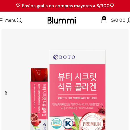
🤍 Envíos gratis en compras mayores a S/300🤍
0
Menu
S/
0.00