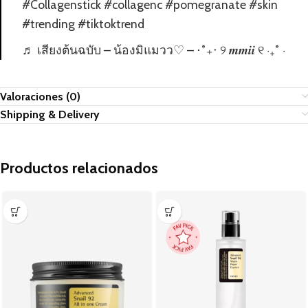
#Collagenstick
#collagenc
#pomegranate
#skin
#trending
#tiktoktrend
♬ เสียงต้นฉบับ – น้องมิแมวว♡ – ⋅˚₊‧ ୨ 𝒎𝒎𝒊𝒊 ୧ ‧₊˚ ⋅
Valoraciones (0)
Shipping & Delivery
Productos relacionados