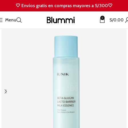
🤍 Envíos gratis en compras mayores a S/300🤍
0
Menu
S/
0.00