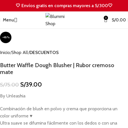
🤍 Envíos gratis en compras mayores a S/300🤍
0
Menu
S/
0.00
-48%
Inicio
Shop All
DESCUENTOS
Butter Waffle Dough Blusher | Rubor cremoso
mate
S/
39.00
S/
75.00
By Unleashia
Combinación de blush en polvo y crema que proporciona un
color uniforme ♥
Ultra suave se difumina fácilmente con los dedos o con una