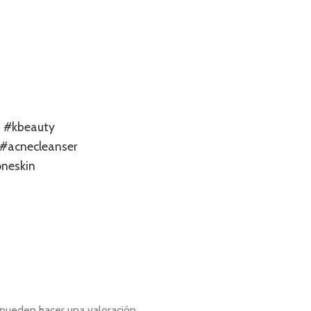
n
#kbeauty
#acnecleanser
neskin
pueden hacer una valoración.