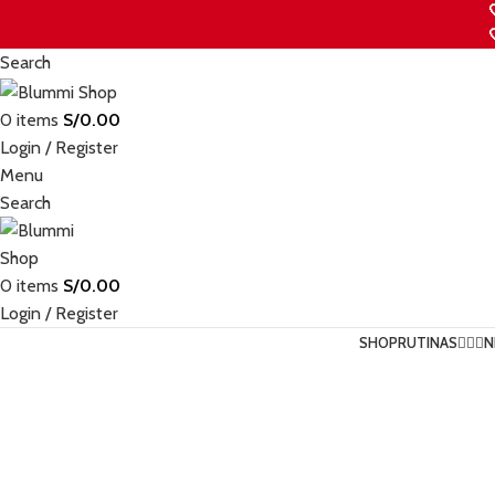
Search
0
items
S/
0.00
Login / Register
Menu
Search
0
items
S/
0.00
Login / Register
SHOP
RUTINAS💆🏻‍♀️
N