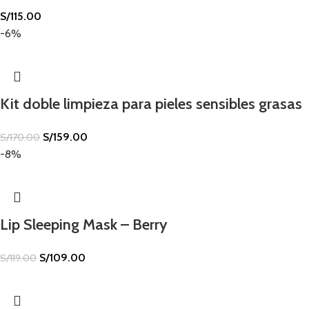
S/
115.00
-6%
Kit doble limpieza para pieles sensibles grasas
S/
159.00
S/
170.00
-8%
Lip Sleeping Mask – Berry
S/
109.00
S/
119.00