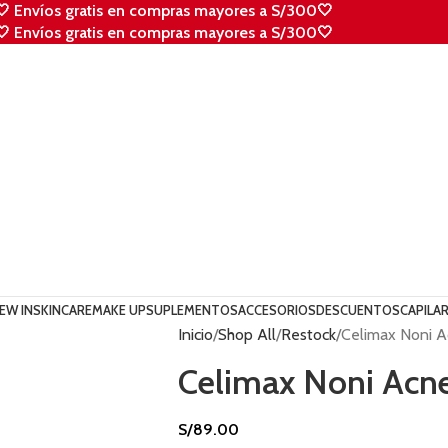
🤍 Envíos gratis en compras mayores a S/300🤍
🤍 Envíos gratis en compras mayores a S/300🤍
EW IN
SKINCARE
MAKE UP
SUPLEMENTOS
ACCESORIOS
DESCUENTOS
CAPILA
Inicio
Shop All
Restock
Celimax Noni A
Celimax Noni Acne
S/
89.00