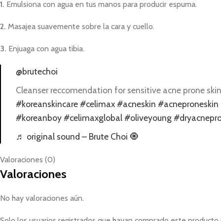
1.
Emulsiona con agua en tus manos para producir espuma.
2.
Masajea suavemente sobre la cara y cuello.
3.
Enjuaga con agua tibia.
@brutechoi
Cleanser reccomendation for sensitive acne prone ski
#koreanskincare
#celimax
#acneskin
#acneproneskin
#koreanboy
#celimaxglobal
#oliveyoung
#dryacnepro
♬ original sound – Brute Choi 🧿
Valoraciones (0)
Valoraciones
No hay valoraciones aún.
Solo los usuarios registrados que hayan comprado este producto 