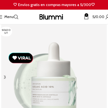
🤍 Envíos gratis en compras mayores a S/300🤍
0
Menu
S/
0.00
SOLD O
UT