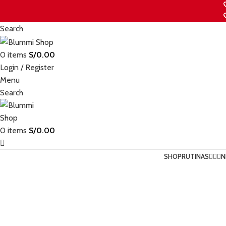
Search
0
items
S/
0.00
Login / Register
Menu
Search
0
items
S/
0.00
SHOP
RUTINAS💆🏻‍♀️
N