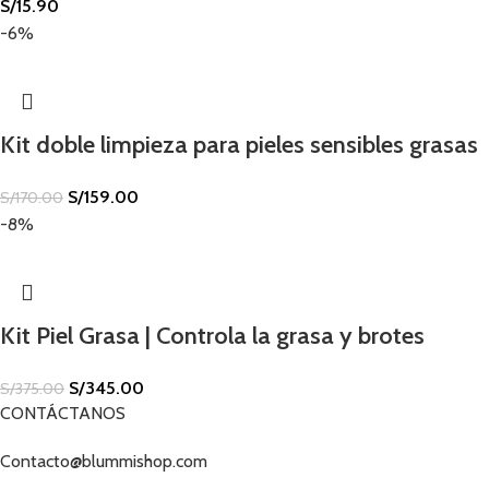
S/
15.90
-6%
Kit doble limpieza para pieles sensibles grasas
S/
159.00
S/
170.00
-8%
Kit Piel Grasa | Controla la grasa y brotes
S/
345.00
S/
375.00
CONTÁCTANOS
Contacto@blummishop.com