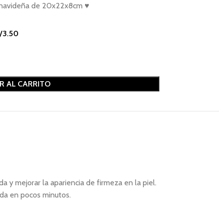
al navideña de 20x22x8cm ♥
/
3.50
R AL CARRITO
 y mejorar la apariencia de firmeza en la piel.
sada en pocos minutos.