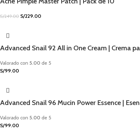
Acne Pimple Master Patch | Pack de 10
S/
229.00
S/
249.00
Advanced Snail 92 All in One Cream | Crema para
Valorado con
5.00
de 5
S/
99.00
Advanced Snail 96 Mucin Power Essence | Esenc
Valorado con
5.00
de 5
S/
99.00