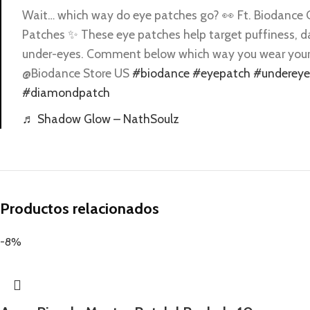
Wait… which way do eye patches go? 👀 Ft. Biodance 
Patches ✨ These eye patches help target puffiness, dar
under-eyes. Comment below which way you wear your 
@Biodance Store US
#biodance
#eyepatch
#undereye
#diamondpatch
♬ Shadow Glow – NathSoulz
Productos relacionados
-8%