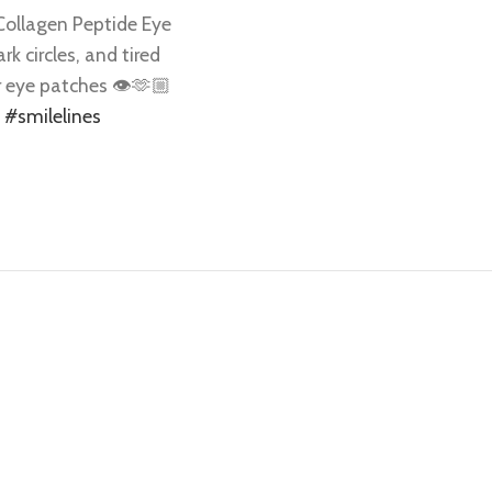
Collagen Peptide Eye
k circles, and tired
eye patches 👁️🫶🏼
#smilelines