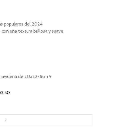
s populares del 2024
s con una textura brillosa y suave
al navideña de 20x22x8cm ♥
/
3.50