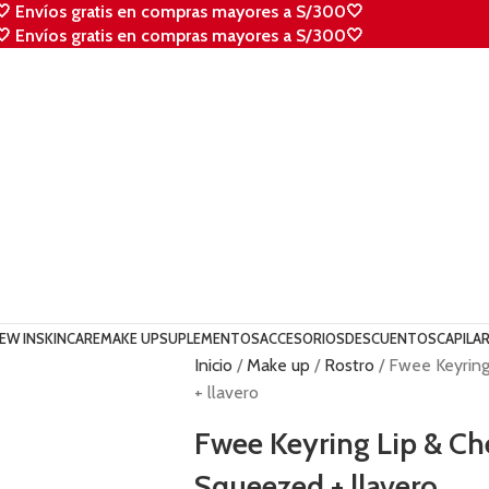
🤍 Envíos gratis en compras mayores a S/300🤍
🤍 Envíos gratis en compras mayores a S/300🤍
EW IN
SKINCARE
MAKE UP
SUPLEMENTOS
ACCESORIOS
DESCUENTOS
CAPILA
Inicio
Make up
Rostro
Fwee Keyring
+ llavero
Fwee Keyring Lip & Ch
Squeezed + llavero