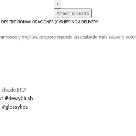
Añadir al carrito
DESCRIPCIÓN
VALORACIONES (0)
SHIPPING & DELIVERY
s carnosos y mejillas, proporcionando un acabado más suave y vo
n shade JR01
ot
#dewyblush
s
#glossylips