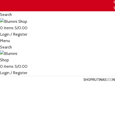
Search
0
items
S/
0.00
Login / Register
Menu
Search
0
items
S/
0.00
Login / Register
SHOP
RUTINAS💆🏻‍♀️
N