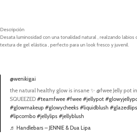
Descripción
Desata luminosidad con una tonalidad natural , realzando labio
textura de gel elástica , perfecto para un look fresco y juvenil.
@wenikigai
the natural healthy glow is insane ✨ @fwee Jelly pot i
SQUEEZED
#teamfwee
#fwee
#jellypot
#glowyjellyp
#glowmakeup
#glowycheeks
#liquidblush
#glazedlip
#lipcombo
#jellylips
#jellyblush
♬ Handlebars – JENNIE & Dua Lipa