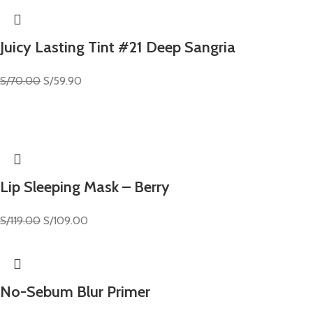
Juicy Lasting Tint #21 Deep Sangria
S/
70.00
S/
59.90
Lip Sleeping Mask – Berry
S/
119.00
S/
109.00
No-Sebum Blur Primer