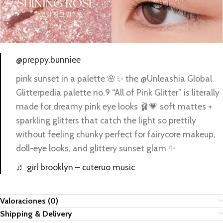
@preppy.bunniee
pink sunset in a palette 🌸✨ the @Unleashia Global
Glitterpedia palette no.9 “All of Pink Glitter” is literally
made for dreamy pink eye looks 🩰💗 soft mattes +
sparkling glitters that catch the light so prettily
without feeling chunky perfect for fairycore makeup,
doll-eye looks, and glittery sunset glam ✨
♬ girl brooklyn – cuteruo music
Valoraciones (0)
Shipping & Delivery