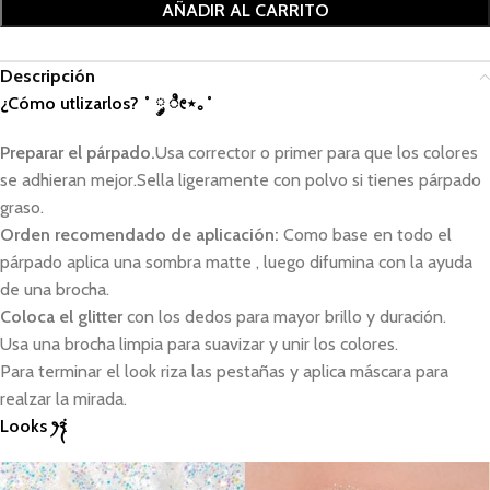
AÑADIR AL CARRITO
Descripción
¿Cómo utlizarlos? ˚ ༘ ೀ⋆｡˚
Preparar el párpado.
Usa corrector o primer para que los colores
se adhieran mejor.Sella ligeramente con polvo si tienes párpado
graso.
Orden recomendado de aplicación:
Como base en todo el
párpado aplica una sombra matte , luego difumina con la ayuda
de una brocha.
Coloca el glitter
con los dedos para mayor brillo y duración.
Usa una brocha limpia para suavizar y unir los colores.
Para terminar el look riza las pestañas y aplica máscara para
realzar la mirada.
Looks ‎ꫂ᭪݁ :