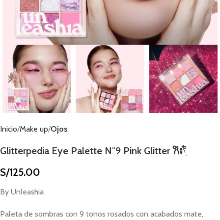
Inicio
Make up
Ojos
Glitterpedia Eye Palette N°9 Pink Glitter 𐙚⨾𓍢ִ໋
S/
125.00
By Unleashia
Paleta de sombras con 9 tonos rosados con acabados mate,