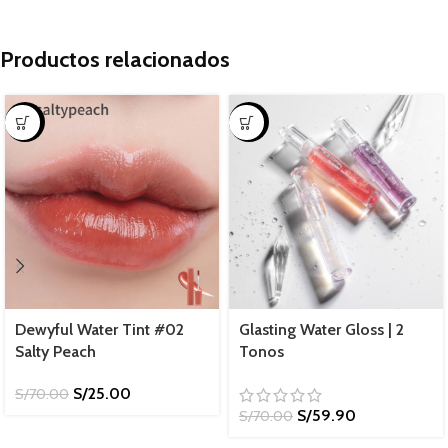
Productos relacionados
-64%
-14%
Dewyful Water Tint #02
Glasting Water Gloss | 2
Salty Peach
Tonos
S/
25.00
S/
70.00
S/
59.90
S/
70.00