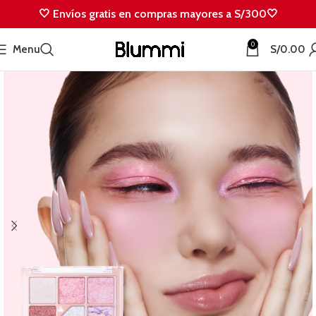
🤍 Envíos gratis en compras mayores a S/300🤍
0
Menu
S/
0.00