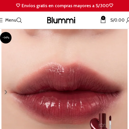
🤍 Envíos gratis en compras mayores a S/300🤍
0
Menu
S/
0.00
-14%