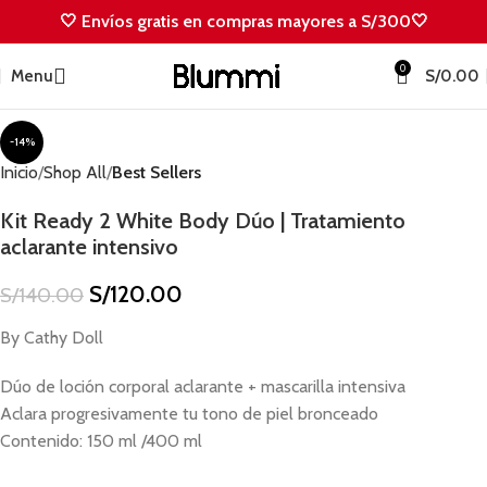
🤍 Envíos gratis en compras mayores a S/300🤍
0
Menu
S/
0.00
-14%
Inicio
Shop All
Best Sellers
Kit Ready 2 White Body Dúo | Tratamiento
aclarante intensivo
S/
120.00
S/
140.00
By Cathy Doll
Dúo de loción corporal aclarante + mascarilla intensiva
Aclara progresivamente tu tono de piel bronceado
Contenido: 150 ml /400 ml