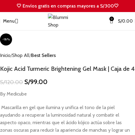
🤍 Envíos gratis en compras mayores a S/300🤍
0
Menu
S/
0.00
-18%
Inicio
Shop All
Best Sellers
Kojic Acid Turmeric Brightening Gel Mask | Caja de 4
S/
99.00
S/
120.00
By Medicube
Mascarilla en gel que ilumina y unifica el tono de la piel
ayudando a recuperar la luminosidad natural y combatir el
aspecto opaco, mientras que el ácido kójico actúa sobre las
zonas oscuras para reducir la apariencia de manchas y lograr un