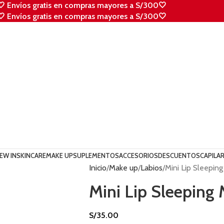
🤍 Envíos gratis en compras mayores a S/300🤍
🤍 Envíos gratis en compras mayores a S/300🤍
EW IN
SKINCARE
MAKE UP
SUPLEMENTOS
ACCESORIOS
DESCUENTOS
CAPILA
Inicio
Make up
Labios
Mini Lip Sleepin
Mini Lip Sleeping 
S/
35.00