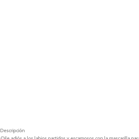
Descripción
¡Dile adiós a los labios partidos y escamosos con la mascarilla par