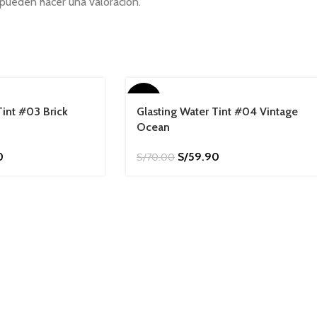
pueden hacer una valoración.
-14%
Tint #03 Brick
Glasting Water Tint #04 Vintage
Ocean
0
S/
59.90
S/
70.00