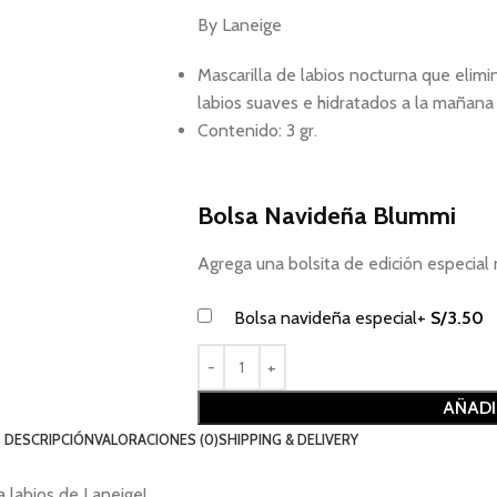
By Laneige
Mascarilla de labios nocturna que elimin
labios suaves e hidratados a la mañana 
Contenido: 3 gr.
Bolsa Navideña Blummi
Agrega una bolsita de edición especi
Bolsa navideña especial
+
S/
3.50
AÑADI
DESCRIPCIÓN
VALORACIONES (0)
SHIPPING & DELIVERY
a labios de Laneige!