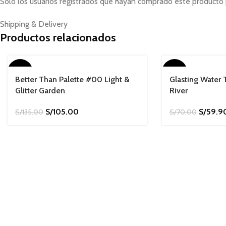
Solo los usuarios registrados que hayan comprado este producto 
Shipping & Delivery
Productos relacionados
-22%
-14%
Better Than Palette #00 Light &
Glasting Water 
Glitter Garden
River
S/
105.00
S/
59.9
S/
135.00
S/
70.00