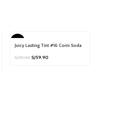
-14%
-44%
Juicy Lasting Tint #16 Corni Soda
S/
59.90
S/
70.00
Juicy Lastin