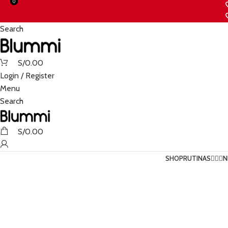
0
0
Search
S/
0.00
Login / Register
Menu
Search
S/
0.00
SHOP
RUTINAS💆🏻‍♀️
N