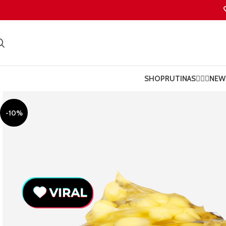
SHOP
RUTINAS💆🏻‍♀️
NEW 
-10%