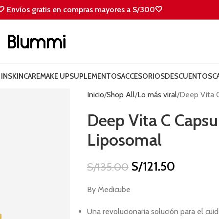
🤍 Envíos gratis en compras mayores a S/300🤍
IN
SKINCARE
MAKE UP
SUPLEMENTOS
ACCESORIOS
DESCUENTOS
C
Inicio
Shop All
Lo más viral
Deep Vita C
Deep Vita C Capsu
Liposomal
S/
121.50
S/
135.00
By Medicube
Una revolucionaria solución para el cuid