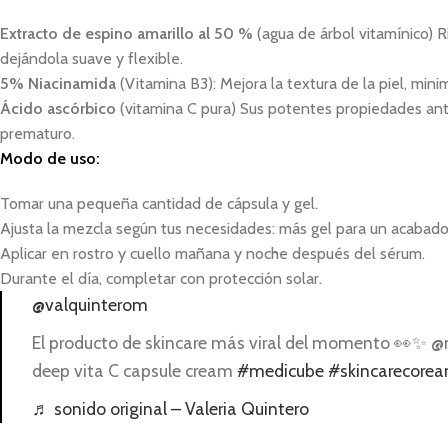
Extracto de espino amarillo al 50 %
(agua de árbol vitamínico) Ri
dejándola suave y flexible.
5% Niacinamida
(Vitamina B3): Mejora la textura de la piel, minimi
Ácido ascórbico
(vitamina C pura) Sus potentes propiedades anti
prematuro.
Modo de uso:
Tomar una pequeña cantidad de cápsula y gel.
Ajusta la mezcla según tus necesidades: más gel para un acabado l
Aplicar en rostro y cuello mañana y noche después del sérum.
Durante el día, completar con protección solar.
@valquinterom
El producto de skincare más viral del momento 👀✨ @
deep vita C capsule cream
#medicube
#skincarecorea
♬ sonido original – Valeria Quintero