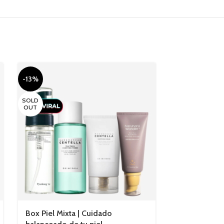
-13%
-7%
SOLD
OUT
Box Piel Mixta | Cuidado
Box Piel Seca