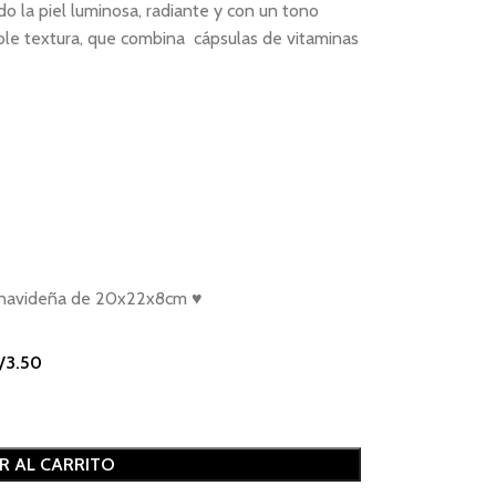
do la piel luminosa, radiante y con un tono
ble textura, que combina cápsulas de vitaminas
al navideña de 20x22x8cm ♥
/
3.50
R AL CARRITO