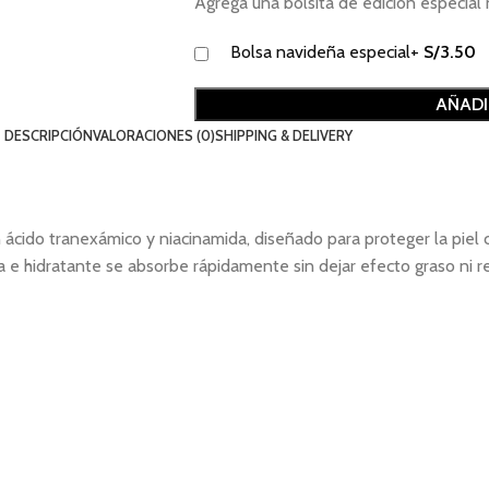
Agrega una bolsita de edición especi
Bolsa navideña especial
+
S/
3.50
AÑADI
DESCRIPCIÓN
VALORACIONES (0)
SHIPPING & DELIVERY
 ácido tranexámico y niacinamida, diseñado para proteger la piel
e hidratante se absorbe rápidamente sin dejar efecto graso ni res