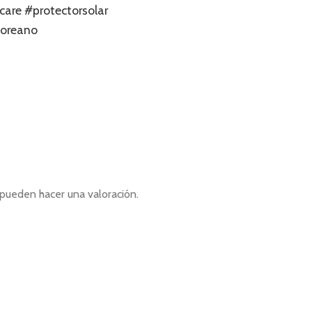
care
#protectorsolar
coreano
pueden hacer una valoración.