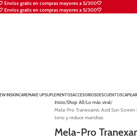
🤍 Envíos gratis en compras mayores a S/300🤍
🤍 Envíos gratis en compras mayores a S/300🤍
EW IN
SKINCARE
MAKE UP
SUPLEMENTOS
ACCESORIOS
DESCUENTOS
CAPILA
Inicio
Shop All
Lo más viral
Mela-Pro Tranexamic Acid Sun Screen 
tono y reduce manchas
Mela-Pro Tranexa