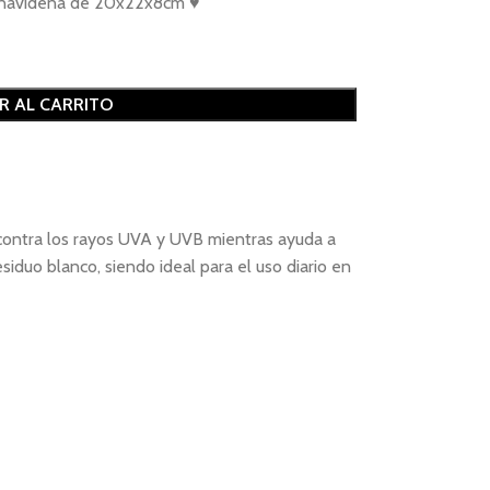
al navideña de 20x22x8cm ♥
R AL CARRITO
 contra los rayos UVA y UVB mientras ayuda a
iduo blanco, siendo ideal para el uso diario en