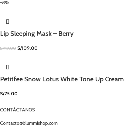
-8%
Lip Sleeping Mask – Berry
S/
109.00
S/
119.00
Petitfee Snow Lotus White Tone Up Cream
S/
75.00
CONTÁCTANOS
Contacto@blummishop.com