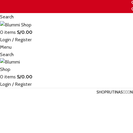
Search
0
items
S/
0.00
Login / Register
Menu
Search
0
items
S/
0.00
Login / Register
SHOP
RUTINAS💆🏻‍♀️
N