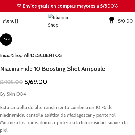
🤍 Envíos gratis en compras mayores a S/300🤍
0
Menu
S/
0.00
-34%
Inicio
Shop All
DESCUENTOS
Niacinamide 10 Boosting Shot Ampoule
S/
69.00
S/
105.00
By Skin1004
Esta ampolla de alto rendimiento combina un 10 % de
niacinamida, centella asiática de Madagascar y pantenol.
Minimiza los poros, ilumina, potencia la luminosidad, suaviza la
piel.