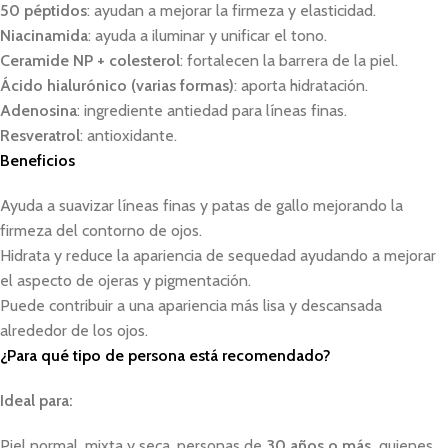
50 péptidos
: ayudan a mejorar la firmeza y elasticidad.
Niacinamida
: ayuda a iluminar y unificar el tono.
Ceramide NP + colesterol
: fortalecen la barrera de la piel.
Ácido hialurónico (varias formas)
: aporta hidratación.
Adenosina
: ingrediente antiedad para líneas finas.
Resveratrol
: antioxidante.
Beneficios
Ayuda a suavizar líneas finas y patas de gallo mejorando la
firmeza del contorno de ojos.
Hidrata y reduce la apariencia de sequedad ayudando a mejorar
el aspecto de ojeras y pigmentación.
Puede contribuir a una apariencia más lisa y descansada
alrededor de los ojos.
¿Para qué tipo de persona está recomendado?
Ideal para:
Piel normal, mixta y seca, personas de
30 años o más,
quienes