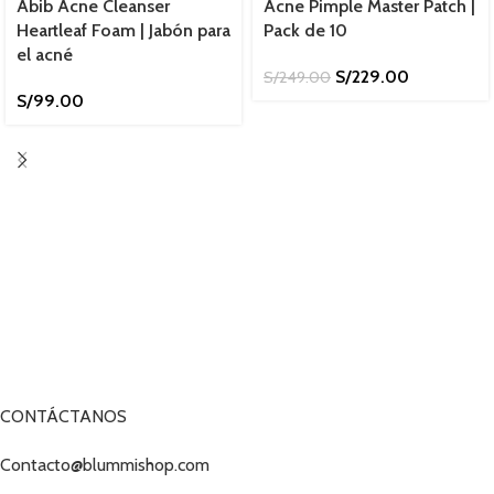
Abib Acne Cleanser
Acne Pimple Master Patch |
Heartleaf Foam | Jabón para
Pack de 10
el acné
S/
229.00
S/
249.00
S/
99.00
CONTÁCTANOS
Contacto@blummishop.com