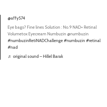
@affy574
Eye bags? Fine lines Solution : No.9 NAD+ Retinal
Volumetox Eyecream Numbuzin @numbuzin
#numbuzinRetiNADChallenge
#numbuzin
#retinal
#nad
♬ original sound – Hillel Barak