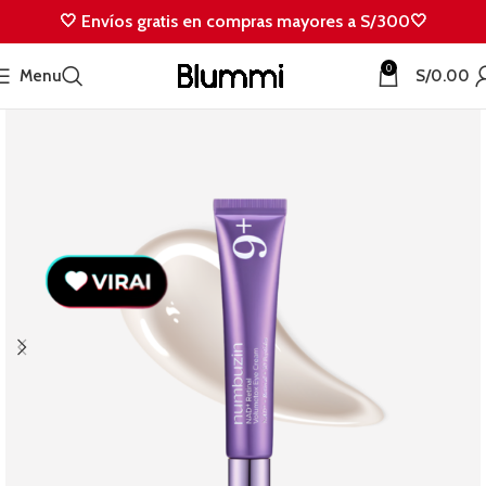
🤍 Envíos gratis en compras mayores a S/300🤍
0
Menu
S/
0.00