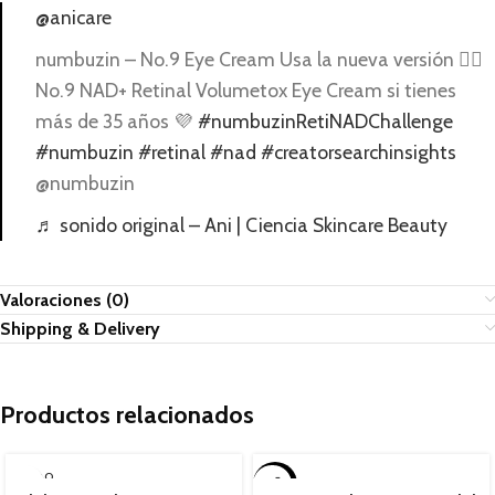
@anicare
numbuzin – No.9 Eye Cream Usa la nueva versión 👉🏻
No.9 NAD+ Retinal Volumetox Eye Cream si tienes
más de 35 años 💜
#numbuzinRetiNADChallenge
#numbuzin
#retinal
#nad
#creatorsearchinsights
@numbuzin
♬ sonido original – Ani | Ciencia Skincare Beauty
Valoraciones (0)
Shipping & Delivery
Productos relacionados
SOLD O
-8%
UT