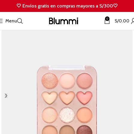
🤍 Envíos gratis en compras mayores a S/300🤍
0
Menu
S/
0.00