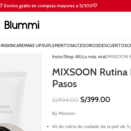
🤍 Envíos gratis en compras mayores a S/300🤍
IN
SKINCARE
MAKE UP
SUPLEMENTOS
ACCESORIOS
DESCUENTOS
C
Inicio
Shop All
Lo más viral
MIXSOON Rut
MIXSOON Rutina Pi
Pasos
S/
399.00
S/
494.00
By Mixsoon
Kit de rutina de cuidado de la piel de 