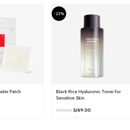
-23%
ster Patch
Black Rice Hyaluronic Toner for
Sensitive Skin
S/
69.00
S/
90.00