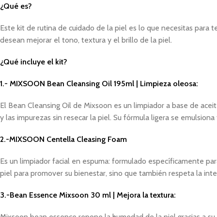
¿Qué es?
Este kit de rutina de cuidado de la piel es lo que necesitas para
desean mejorar el tono, textura y el brillo de la piel.
¿Qué incluye el kit?
1.-
MIXSOON Bean Cleansing Oil 195ml | Limpieza oleosa:
El Bean Cleansing Oil de Mixsoon es un limpiador a base de aceit
y las impurezas sin resecar la piel. Su fórmula ligera se emulsiona
2.-MIXSOON Centella Cleasing Foam
Es un limpiador facial en espuma: formulado específicamente para 
piel para promover su bienestar, sino que también respeta la integ
3.-
Bean Essence Mixsoon 30 ml | Mejora la textura
:
Mixsoon bean essence repone la humedad de la piel gracias a su co