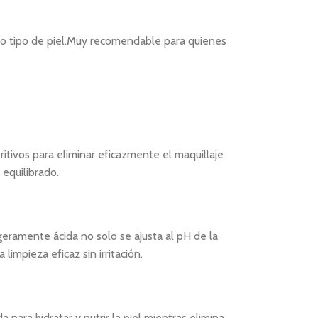
todo tipo de piel.Muy recomendable para quienes
itivos para eliminar eficazmente el maquillaje
 equilibrado.
geramente ácida no solo se ajusta al pH de la
limpieza eficaz sin irritación.
ara hidratar y nutrir la piel mientras elimina