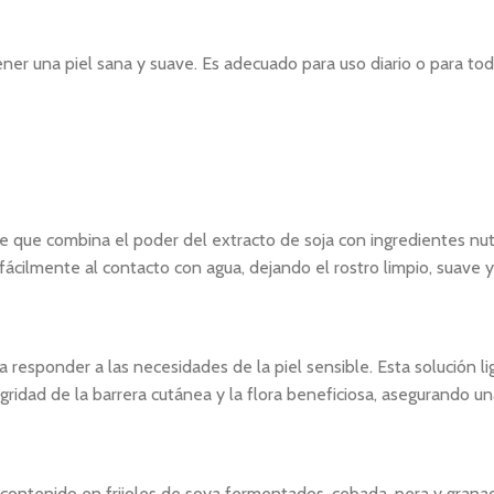
 tener una piel sana y suave. Es adecuado para uso diario o para 
e que combina el poder del extracto de soja con ingredientes nutr
 fácilmente al contacto con agua, dejando el rostro limpio, suave y
responder a las necesidades de la piel sensible. Esta solución li
ridad de la barrera cutánea y la flora beneficiosa, asegurando una 
ntenido en frijoles de soya fermentados, cebada, pera y granada p