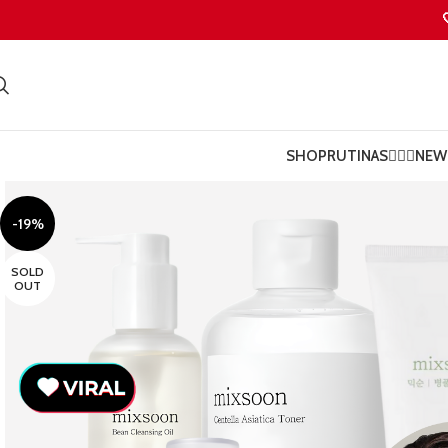
SHOP
RUTINAS💆🏻‍♀️
NEW 
-19%
SOLD
OUT