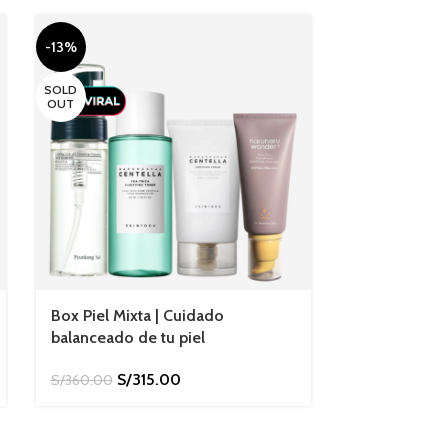
-13%
-17%
SOLD
OUT
Box Piel Mixta | Cuidado
Centella Clea
balanceado de tu piel
de 10
S/
315.00
S/
1
S/
360.00
S/
180.00