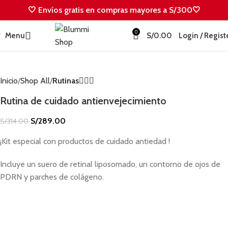
🤍 Envíos gratis en compras mayores a S/300🤍
-8%
0
Menu
S/
0.00
Login / Regist
Inicio
Shop All
Rutinas💆🏻‍♀️
Rutina de cuidado antienvejecimiento
S/
289.00
S/
314.00
¡Kit especial con productos de cuidado antiedad !
Incluye un suero de retinal liposomado, un contorno de ojos de
PDRN y parches de colágeno.