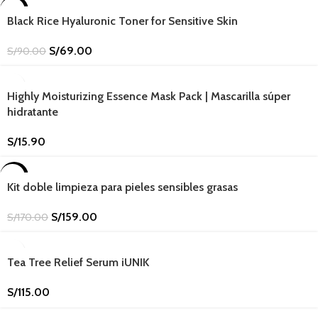
-23%
Black Rice Hyaluronic Toner for Sensitive Skin
S/
69.00
S/
90.00
Highly Moisturizing Essence Mask Pack | Mascarilla súper
hidratante
S/
15.90
-6%
Kit doble limpieza para pieles sensibles grasas
S/
159.00
S/
170.00
Tea Tree Relief Serum iUNIK
S/
115.00