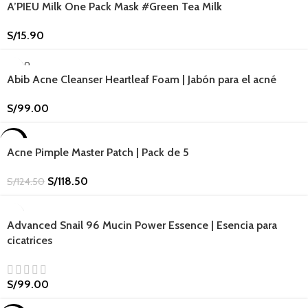
A’PIEU Milk One Pack Mask #Green Tea Milk
S/
15.90
SOLD O
UT
Abib Acne Cleanser Heartleaf Foam | Jabón para el acné
S/
99.00
-5%
Acne Pimple Master Patch | Pack de 5
S/
118.50
S/
124.50
Advanced Snail 96 Mucin Power Essence | Esencia para
cicatrices
S/
99.00