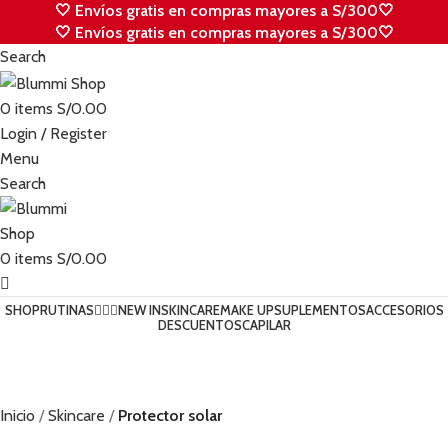
🤍 Envíos gratis en compras mayores a S/300🤍
🤍 Envíos gratis en compras mayores a S/300🤍
Search
0
items
S/
0.00
Login / Register
Menu
Search
0
items
S/
0.00
SHOP
RUTINAS💆🏻‍♀️
NEW IN
SKINCARE
MAKE UP
SUPLEMENTOS
ACCESORIOS
DESCUENTOS
CAPILAR
Inicio
Skincare
Protector solar