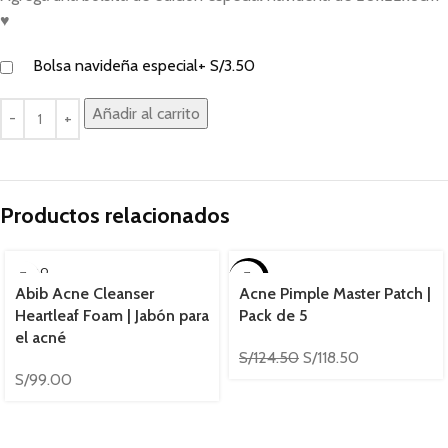
♥
Bolsa navideña especial
+
S/
3.50
Añadir al carrito
Productos relacionados
SOLD O
-5%
UT
Abib Acne Cleanser
Acne Pimple Master Patch |
Heartleaf Foam | Jabón para
Pack de 5
el acné
S/
124.50
S/
118.50
S/
99.00