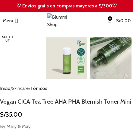
🤍 Envíos gratis en compras mayores a S/300🤍
0
Menu
S/
0.00
SOLD O
UT
Inicio
Skincare
Tónicos
Vegan CICA Tea Tree AHA PHA Blemish Toner Mini
S/
35.00
By Mary & May