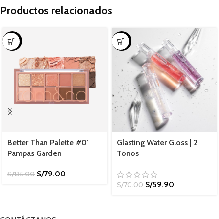
Productos relacionados
-41%
-14%
Better Than Palette #01
Glasting Water Gloss | 2
Pampas Garden
Tonos
S/
79.00
S/
135.00
S/
59.90
S/
70.00