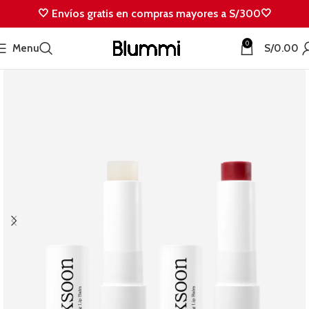
🤍 Envíos gratis en compras mayores a S/300🤍
0
Menu
S/
0.00