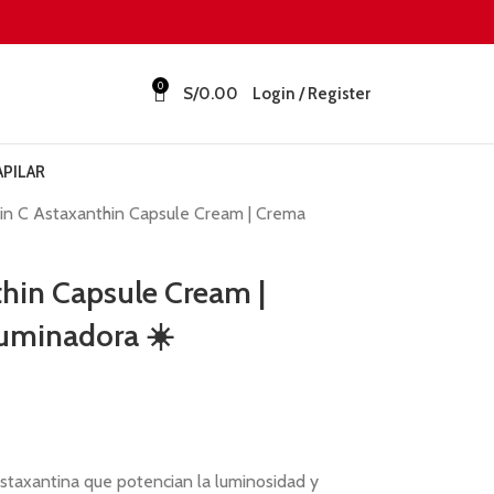
0
S/
0.00
Login / Register
APILAR
in C Astaxanthin Capsule Cream | Crema
hin Capsule Cream |
luminadora ☀️
taxantina que potencian la luminosidad y