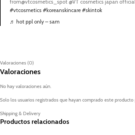
from@vtcosmetics_spot @VT cosmetics japan officia
#vtcosmetics
#koreanskincare
#skintok
♬ hot ppl only – sam
Valoraciones (0)
Valoraciones
No hay valoraciones aún.
Solo los usuarios registrados que hayan comprado este producto 
Shipping & Delivery
Productos relacionados