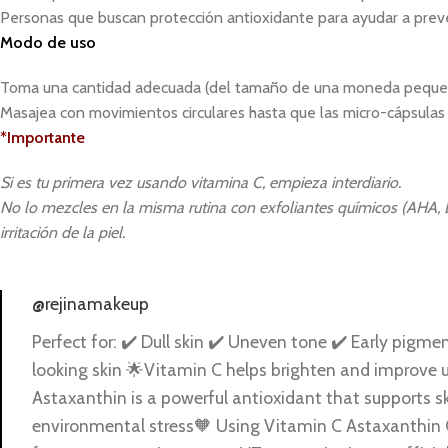
Personas que buscan protección antioxidante para ayudar a preven
Modo de uso
Toma una cantidad adecuada (del tamaño de una moneda pequeña)
Masajea con movimientos circulares hasta que las micro-cápsula
*Importante
Si es tu primera vez usando vitamina C, empieza interdiario.
No lo mezcles en la misma rutina con exfoliantes químicos (AHA, B
irritación de la piel.
@rejinamakeup
Perfect for: ✔️ Dull skin ✔️ Uneven tone ✔️ Early pigme
looking skin 🌟Vitamin C helps brighten and improve 
Astaxanthin is a powerful antioxidant that supports s
environmental stress🧡 Using Vitamin C Astaxanthin