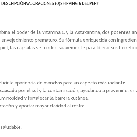
DESCRIPCIÓN
VALORACIONES (0)
SHIPPING & DELIVERY
na el poder de la Vitamina C y la Astaxantina, dos potentes anti
l envejecimiento prematuro. Su fórmula enriquecida con ingredient
 piel, las cápsulas se funden suavemente para liberar sus benefic
reducir la apariencia de manchas para un aspecto más radiante.
causado por el sol y la contaminación, ayudando a prevenir el e
 luminosidad y fortalecer la barrera cutánea.
ación y aportar mayor claridad al rostro.
 saludable.