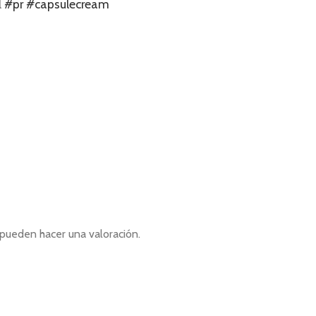
l
#pr
#capsulecream
pueden hacer una valoración.