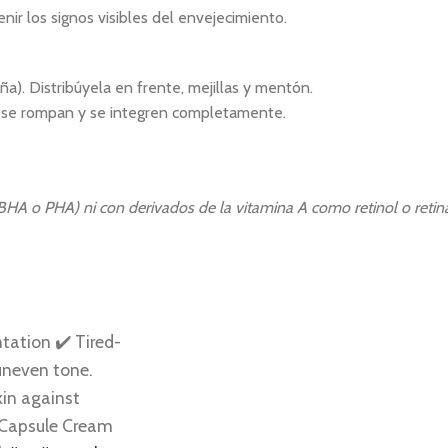
ir los signos visibles del envejecimiento.
. Distribúyela en frente, mejillas y mentón.
s se rompan y se integren completamente.
HA o PHA) ni con derivados de la vitamina A como retinol o retina
ntation ✔️ Tired-
uneven tone.
kin against
 Capsule Cream