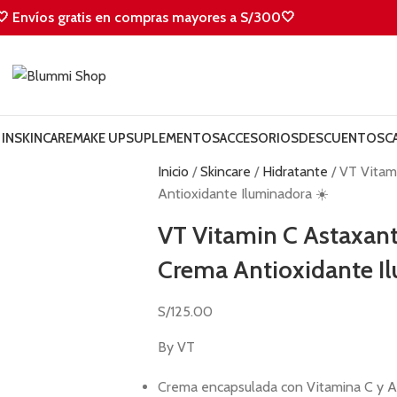
🤍 Envíos gratis en compras mayores a S/300🤍
IN
SKINCARE
MAKE UP
SUPLEMENTOS
ACCESORIOS
DESCUENTOS
C
Inicio
Skincare
Hidratante
VT Vitam
Antioxidante Iluminadora ☀️
VT Vitamin C Astaxant
Crema Antioxidante I
S/
125.00
By VT
Crema encapsulada con Vitamina C y As