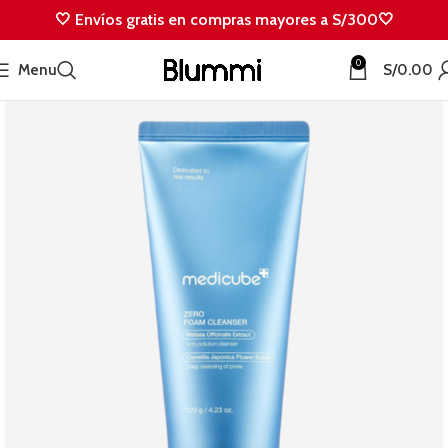
🤍 Envíos gratis en compras mayores a S/300🤍
0
Menu
S/
0.00