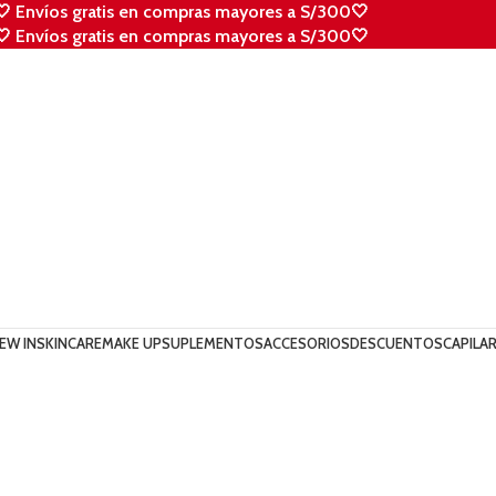
🤍 Envíos gratis en compras mayores a S/300🤍
🤍 Envíos gratis en compras mayores a S/300🤍
EW IN
SKINCARE
MAKE UP
SUPLEMENTOS
ACCESORIOS
DESCUENTOS
CAPILA