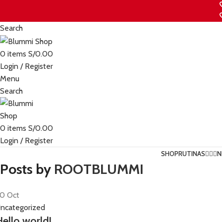
Search
0
items
S/
0.00
Login / Register
Menu
Search
0
items
S/
0.00
Login / Register
SHOP
RUTINAS💆🏻‍♀️
N
Posts by
ROOTBLUMMI
20
Oct
ncategorized
ello world!